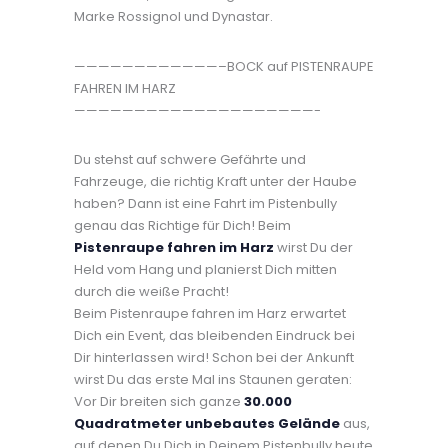
Marke Rossignol und Dynastar.
————————————–BOCK auf PISTENRAUPE
FAHREN IM HARZ
————————————————————-
Du stehst auf schwere Gefährte und
Fahrzeuge, die richtig Kraft unter der Haube
haben? Dann ist eine Fahrt im Pistenbully
genau das Richtige für Dich! Beim
Pistenraupe fahren im Harz
wirst Du der
Held vom Hang und planierst Dich mitten
durch die weiße Pracht!
Beim Pistenraupe fahren im Harz erwartet
Dich ein Event, das bleibenden Eindruck bei
Dir hinterlassen wird! Schon bei der Ankunft
wirst Du das erste Mal ins Staunen geraten:
Vor Dir breiten sich ganze
30.000
Quadratmeter unbebautes Gelände
aus,
auf denen Du Dich in Deinem Pistenbully heute