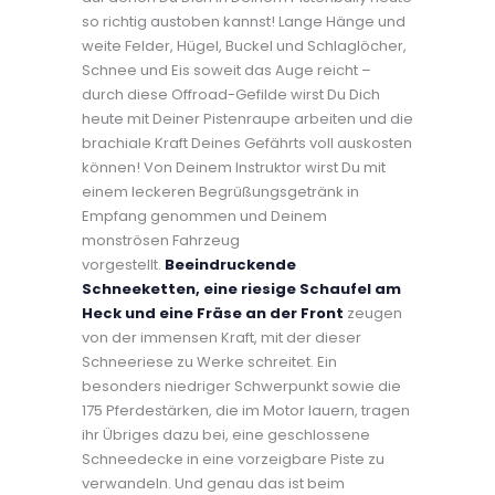
so richtig austoben kannst! Lange Hänge und
weite Felder, Hügel, Buckel und Schlaglöcher,
Schnee und Eis soweit das Auge reicht –
durch diese Offroad-Gefilde wirst Du Dich
heute mit Deiner Pistenraupe arbeiten und die
brachiale Kraft Deines Gefährts voll auskosten
können! Von Deinem Instruktor wirst Du mit
einem leckeren Begrüßungsgetränk in
Empfang genommen und Deinem
monströsen Fahrzeug
vorgestellt.
Beeindruckende
Schneeketten, eine riesige Schaufel am
Heck und eine Fräse an der Front
zeugen
von der immensen Kraft, mit der dieser
Schneeriese zu Werke schreitet. Ein
besonders niedriger Schwerpunkt sowie die
175 Pferdestärken, die im Motor lauern, tragen
ihr Übriges dazu bei, eine geschlossene
Schneedecke in eine vorzeigbare Piste zu
verwandeln. Und genau das ist beim