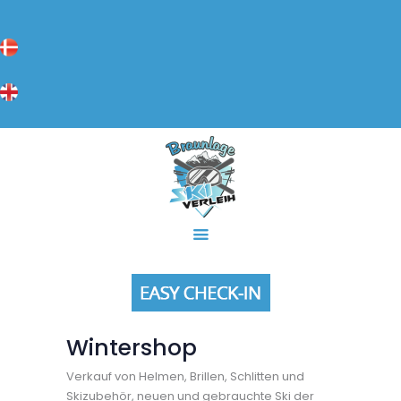
Startseite
Easy Check-In
SKIVERLEIH BRAUNLAGE
Skiverleih
Skiverleih Braunlage
Skiservice
Schlittenverleih
Wir bieten Ihnen
alles Rund um das Thema Skiverleih, Skiservice und Schlittenverleih in
Braunlage
Kontakt / Anfahrt
FAQ
AGBs
Apartments
Wintershop
Verkauf von Helmen, Brillen, Schlitten und
Skizubehör, neuen und gebrauchte Ski der