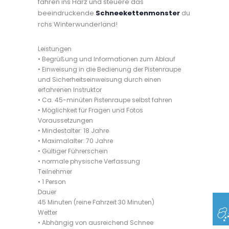
fahren ins Harz und steuere das
beeindruckende
Schneekettenmonster
du
rchs Winterwunderland!
Leistungen
• Begrüßung und Informationen zum Ablauf
• Einweisung in die Bedienung der Pistenraupe
und Sicherheitseinweisung durch einen
erfahrenen Instruktor
• Ca. 45-minüten Pistenraupe selbst fahren
• Möglichkeit für Fragen und Fotos
Voraussetzungen
• Mindestalter: 18 Jahre
• Maximalalter: 70 Jahre
• Gültiger Führerschein
• normale physische Verfassung
Teilnehmer
• 1 Person
Dauer
45 Minuten (reine Fahrzeit 30 Minuten)
Wetter
• Abhängig von ausreichend Schnee