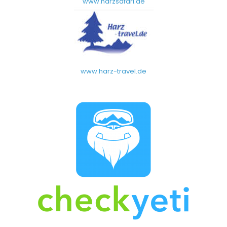
www.harzsafari.de
www.harz-travel.de