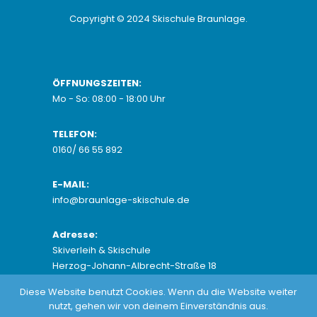
Copyright © 2024
Skischule Braunlage
.
ÖFFNUNGSZEITEN:
Mo - So: 08:00 - 18:00 Uhr
TELEFON:
0160/ 66 55 892
E-MAIL:
info@braunlage-skischule.de
Adresse:
Skiverleih & Skischule
Herzog-Johann-Albrecht-Straße 18
38700 Braunlage
Diese Website benutzt Cookies. Wenn du die Website weiter
nutzt, gehen wir von deinem Einverständnis aus.